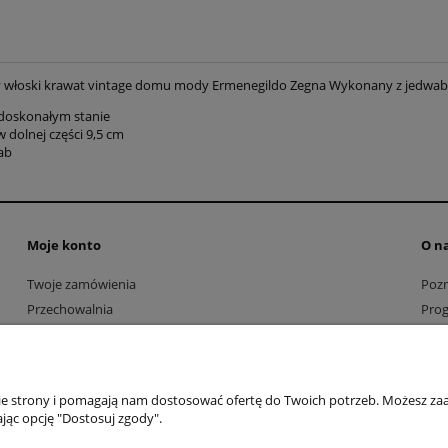
włoski krawat vintage domu mody Ermenegildo Zegna Wykonany z jedwabne
 doskonałym stanie
 dolnej części 9,5 cm
ab
Moje konto
O n
Twoje zamówienia
Pozn
Przechowalnia
Prog
Kont
Usta
nie strony i pomagają nam dostosować ofertę do Twoich potrzeb. Możesz zaa
jąc opcję "Dostosuj zgody".