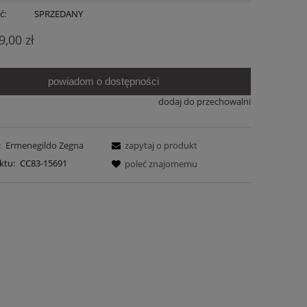
ć:
SPRZEDANY
9,00 zł
powiadom o dostępności
dodaj do przechowalni
:
Ermenegildo Zegna
zapytaj o produkt
ktu:
CC83-15691
poleć znajomemu