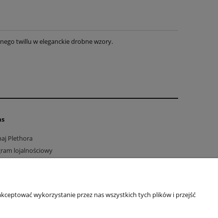
go twillu w eleganckie drobne wzory.
as
aj Plethora
ram lojalnościowy
akt i dane firmy
wienia konta
kceptować wykorzystanie przez nas wszystkich tych plików i przejść