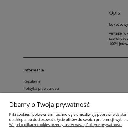
Opis
Luksusowy 
vintage, w
szerokość w
100% jedw
Informacje
Regulamin
Polityka prywatności
Płatność i Wysyłka
Dbamy o Twoją prywatność
Worldwide Shipping
Czas realizacji zamówienia
Pliki cookies i pokrewne im technologie umożliwiają poprawne działa
Zwroty
do sklepu lub dostosować użycie plików do swoich preferencji, wybiera
Polityka plików cookies
Więcej o plikach cookies przeczytasz w naszej Polityce prywatności.