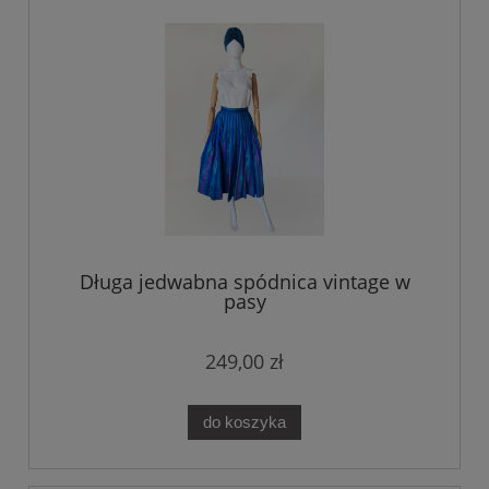
Długa jedwabna spódnica vintage w
pasy
249,00 zł
do koszyka