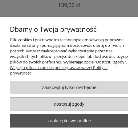
139,00 zł
do koszyka
Dbamy o Twoją prywatność
Pliki cookies i pokrewne im technologie umożliwiają poprawne
«
1
2
3
»
działanie strony i pomagają nam dostosować ofertę do Twoich
potrzeb. Możesz zaakceptować wykorzystanie przez nas
wszystkich tych plików i przejść do sklepu lub dostosować użycie
Informacje
plików do swoich preferencji, wybierając opcję "Dostosuj zgody".
Więcej o plikach cookies przeczytasz w naszej Polityce
prywatności.
Moje konto
zaakceptuj tylko niezbędne
O nas
dostosuj zgody
zaakceptuj wszystkie