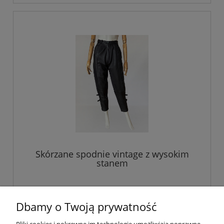
Skórzane spodnie vintage z wysokim
stanem
289,00 zł
Dbamy o Twoją prywatność
do koszyka