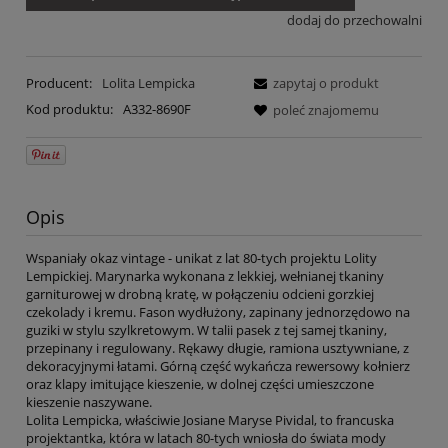
dodaj do przechowalni
Producent:
Lolita Lempicka
zapytaj o produkt
Kod produktu:
A332-8690F
poleć znajomemu
Opis
Wspaniały okaz vintage - unikat z lat 80-tych projektu Lolity
Lempickiej. Marynarka wykonana z lekkiej, wełnianej tkaniny
garniturowej w drobną kratę, w połączeniu odcieni gorzkiej
czekolady i kremu. Fason wydłużony, zapinany jednorzędowo na
guziki w stylu szylkretowym. W talii pasek z tej samej tkaniny,
przepinany i regulowany. Rękawy długie, ramiona usztywniane, z
dekoracyjnymi łatami. Górną część wykańcza rewersowy kołnierz
oraz klapy imitujące kieszenie, w dolnej części umieszczone
kieszenie naszywane.
Lolita Lempicka, właściwie Josiane Maryse Pividal, to francuska
projektantka, która w latach 80-tych wniosła do świata mody